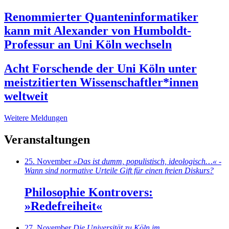
Renommierter Quanteninformatiker
kann mit Alexander von Hum­boldt­-
Professur an Uni Köln wechseln
Acht Forschende der Uni Köln unter
meistzitierten Wissenschaftler*innen
weltweit
Weitere Meldungen
Veranstaltungen
25
.
Nov
ember
»Das ist dumm, populistisch, ideologisch…« -
Wann sind normative Urteile Gift für einen freien Diskurs?
Philosophie Kontrovers:
»Redefreiheit«
27
.
Nov
ember
Die Universität zu Köln im